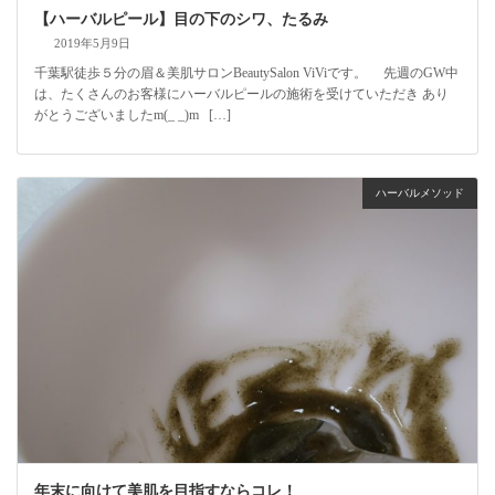
【ハーバルピール】目の下のシワ、たるみ
2019年5月9日
千葉駅徒歩５分の眉＆美肌サロンBeautySalon ViViです。 先週のGW中
は、たくさんのお客様にハーバルピールの施術を受けていただき あり
がとうございましたm(_ _)m […]
ハーバルメソッド
年末に向けて美肌を目指すならコレ！