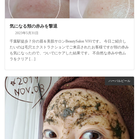
気になる頬の赤みを撃退
2023年5月31日
千葉駅徒歩７分の眉＆美肌サロンBeautySalon ViViです。 今日ご紹介し
たいのは毛穴エクストラクションでご来店されたお客様ですが頬の赤み
も気になったので、ついでにケアした結果です。 不自然な赤みや色ム
ラをクリア […]
ハーバルピール