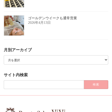
ゴールデンウイークも通常営業
2026年4月13日
月別アーカイブ
月
別
ア
ー
カ
サイト内検索
イ
ブ
検
索: