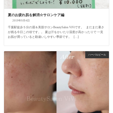
夏のお疲れ肌を解消☆サロンケア編
2019年9月4日
千葉駅徒歩５分の眉＆美肌サロンBeautySalon ViViです。 まだまだ暑さ
が残る今日この頃です。。 夏は汗をかいたり湿度が高かったりで 一見
お肌が潤っていると勘違いしやすい季節です。 […]
ハーバルピール