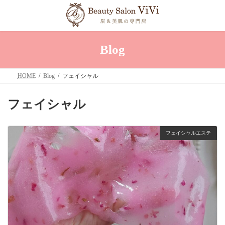
コ
ナ
ン
ビ
テ
ゲ
ン
ー
ツ
シ
へ
ョ
Blog
ス
ン
キ
に
ッ
移
HOME
Blog
フェイシャル
プ
動
フェイシャル
フェイシャルエステ