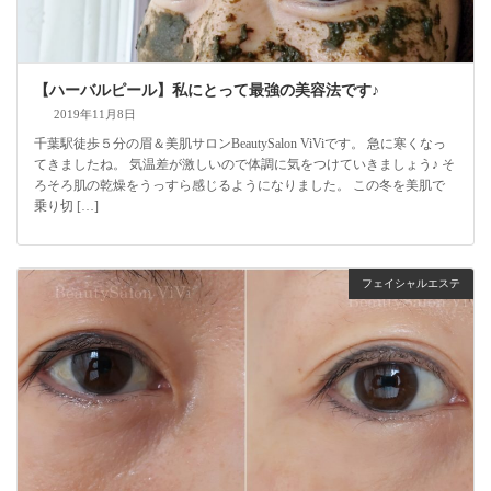
【ハーバルピール】私にとって最強の美容法です♪
2019年11月8日
千葉駅徒歩５分の眉＆美肌サロンBeautySalon ViViです。 急に寒くなっ
てきましたね。 気温差が激しいので体調に気をつけていきましょう♪ そ
ろそろ肌の乾燥をうっすら感じるようになりました。 この冬を美肌で
乗り切 […]
フェイシャルエステ