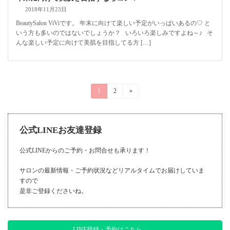
2018年11月23日
BeautySalon ViViです。 年末に向けて楽しい予定がいっぱいあるの♡ と
いう方も多いのではないでしょうか？ いろいろ楽しみですよね～♪ そ
んな楽しい予定に向けて美肌を目指してる方 […]
投
固
1
固
2
»
定
定
稿
ペ
ペ
ー
ー
の
ジ
ジ
公式LINEお友達登録
ペ
ー
公式LINEからのご予約・お問合せも承ります！
ジ
サロンの最新情報・ご予約状況などリアルタイムでお届けしていま
すので
送
是非ご登録くださいね。
り
LINE登録・予約はこちら