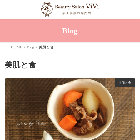
コ
ナ
ン
ビ
テ
ゲ
ン
ー
ツ
シ
へ
ョ
Blog
ス
ン
キ
に
ッ
移
HOME
Blog
美肌と食
プ
動
美肌と食
美肌と食