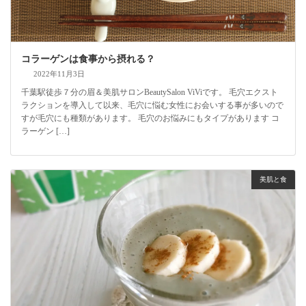
コラーゲンは食事から摂れる？
2022年11月3日
千葉駅徒歩７分の眉＆美肌サロンBeautySalon ViViです。 毛穴エクスト
ラクションを導入して以来、毛穴に悩む女性にお会いする事が多いので
すが毛穴にも種類があります。 毛穴のお悩みにもタイプがあります コ
ラーゲン […]
美肌と食