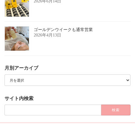
2026年6月14日
ゴールデンウイークも通常営業
2026年4月13日
月別アーカイブ
月
別
ア
ー
カ
サイト内検索
イ
ブ
検
索: