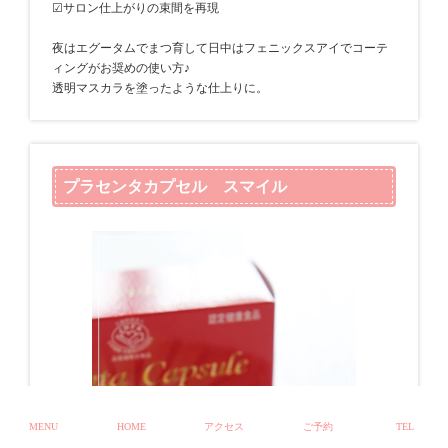
☑サロン仕上がりの束間を再現
夜はエグータムでまつ育して日中はフェニックスアイでコーテ
ィングがお奨めの使い方♪
透明マスカラを塗ったような仕上りに。
プラセンタカプセル スマイル
MENU
HOME
アクセス
ご予約
TEL