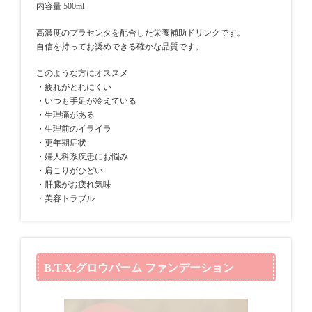
内容量 500ml
高濃度のプラセンタを配合した栄養補助ドリンクです。
自信を持ってお奨めできる確かな品質です。
このような方にオススメ
・疲れがとれにくい
・いつも手足が冷えている
・生理痛がある
・生理前のイライラ
・更年期症状
・婦人科系疾患にお悩み
・肩こりがひどい
・肝臓がお疲れ気味
・美容トラブル
B.T.X.グロウバーム ファンデーション