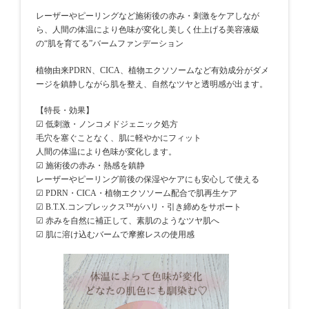
レーザーやピーリングなど施術後の赤み・刺激をケアしなが
ら、人間の体温により色味が変化し美しく仕上げる美容液級
の“肌を育てる”バームファンデーション
植物由来PDRN、CICA、植物エクソソームなど有効成分がダメ
ージを鎮静しながら肌を整え、自然なツヤと透明感が出ます。
【特長・効果】
☑︎ 低刺激・ノンコメドジェニック処方
毛穴を塞ぐことなく、肌に軽やかにフィット
人間の体温により色味が変化します。
☑︎ 施術後の赤み・熱感を鎮静
レーザーやピーリング前後の保湿やケアにも安心して使える
☑︎ PDRN・CICA・植物エクソソーム配合で肌再生ケア
☑︎ B.T.X.コンプレックス™がハリ・引き締めをサポート
☑︎ 赤みを自然に補正して、素肌のようなツヤ肌へ
☑︎ 肌に溶け込むバームで摩擦レスの使用感