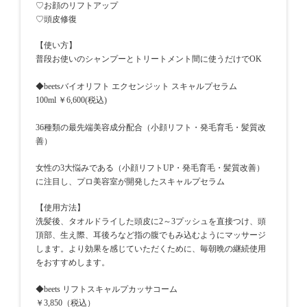
♡お顔のリフトアップ
♡頭皮修復
【使い方】
普段お使いのシャンプーとトリートメント間に使うだけでOK
◆beetsバイオリフト エクセンジット スキャルプセラム
100ml ￥6,600(税込)
36種類の最先端美容成分配合（小顔リフト・発毛育毛・髪質改
善）
女性の3大悩みである（小顔リフトUP・発毛育毛・髪質改善）
に注目し、プロ美容室が開発したスキャルプセラム
【使用方法】
洗髪後、タオルドライした頭皮に2～3プッシュを直接つけ、頭
頂部、生え際、耳後ろなど指の腹でもみ込むようにマッサージ
します。より効果を感じていただくために、毎朝晩の継続使用
をおすすめします。
◆beets リフトスキャルプカッサコーム
￥3,850（税込）