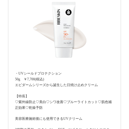
・UVシールドプロテクション
50g ￥7,700(税込)
エピダームシリーズから誕生した日焼け止めクリーム
【特長】
♡紫外線防止♡美白♡シワ改善♡ブルーライトカット♡肌色補
正効果♡乾燥予防
美容医療施術後にも使用できるUVクリーム