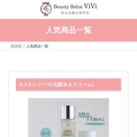
コ
ナ
ン
ビ
テ
ゲ
ン
ー
ツ
シ
へ
ョ
人気商品一覧
ス
ン
キ
に
ッ
移
HOME
人気商品一覧
プ
動
B.T.Xシリーズ(化粧水＆クリーム)