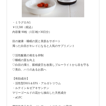
・ミラグロAG
￥13,500（税込）
内容量 90粒（1日3粒×30日分）
目の健康・睡眠の質と美肌をサポート
濁った白目がキレイになると人気のサプリメント
♡活性酸素の発生を抑制
♡睡眠の質を向上
♡白目の濁り、眼精疲労を改善しブルーライトから目を守る
♡美白、ハリのあるお肌へ
【有効成分】
・活性型DHA＆EPA・アルガトリウム
・ルテイン＆ゼアキサンチン
マリーゴールドの花から抽出した天然成分
・αGPC