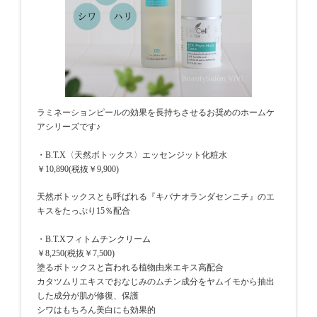
ラミネーションピールの効果を長持ちさせるお奨めのホームケ
アシリーズです♪
・B.T.X〈天然ボトックス〉エッセンジット化粧水
￥10,890(税抜￥9,900)
天然ボトックスとも呼ばれる『キバナオランダセンニチ』のエ
キスをたっぷり15％配合
・B.T.Xフィトムチンクリーム
￥8,250(税抜￥7,500)
塗るボトックスと言われる植物由来エキス高配合
カタツムリエキスでおなじみのムチン成分をヤムイモから抽出
した成分が肌が修復、保護
シワはもちろん美白にも効果的