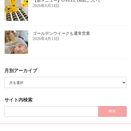
【新メニュー】G-PEEL Dualについて
2026年6月14日
ゴールデンウイークも通常営業
2026年4月13日
月別アーカイブ
月
別
ア
ー
カ
サイト内検索
イ
ブ
検
索: