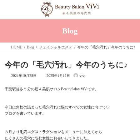
コ
ナ
ン
ビ
テ
ゲ
ン
ー
ツ
シ
へ
ョ
Blog
ス
ン
キ
に
ッ
移
HOME
Blog
フェイシャルエステ
今年の「毛穴汚れ」今年のうちに♪
プ
動
今年の「毛穴汚れ」今年のうちに♪
最
2021年10月28日
2025年1月12日
vivi
終
更
新
千葉駅徒歩５分の眉＆美肌サロンBeautySalon ViViです。
日
時
:
今日は角栓の詰まった毛穴汚れに悩むすべての女性に向けて♡
ブログを書いています。
８月より
毛穴エクストラクション
をメニューに加えてから
たくさんの毛穴に悩む女性にお会いしてきました。