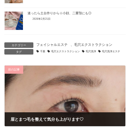
迷ったら土台作りから☆小顔、二重顎にも◎
2026年2月25日
フェイシャルエステ
、
毛穴エクストラクション
カテゴリー
千葉
毛穴エクストラクション
毛穴洗浄
毛穴洗浄エステ
タグ
前の記事
眉とまつ毛を整えて気分も上がります♡