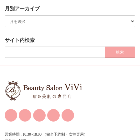
月別アーカイブ
月
別
ア
ー
カ
サイト内検索
イ
ブ
検
索:
営業時間 : 10:30~18:00 （完全予約制・女性専用）