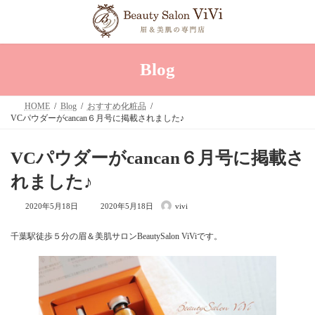
コ
ナ
ン
ビ
テ
ゲ
ン
ー
ツ
シ
へ
ョ
Blog
ス
ン
キ
に
ッ
移
HOME
Blog
おすすめ化粧品
プ
動
VCパウダーがcancan６月号に掲載されました♪
VCパウダーがcancan６月号に掲載さ
れました♪
最
2020年5月18日
2020年5月18日
vivi
終
更
新
千葉駅徒歩５分の眉＆美肌サロンBeautySalon ViViです。
日
時
: