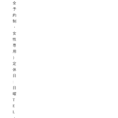
全
予
約
制
・
女
性
専
用
）
定
休
日
:
日
曜
T
E
L