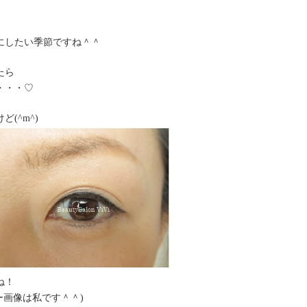
にしたい季節ですね＾＾
たら
・・・♡
(^m^)
ね！
ー画像は私です＾＾)