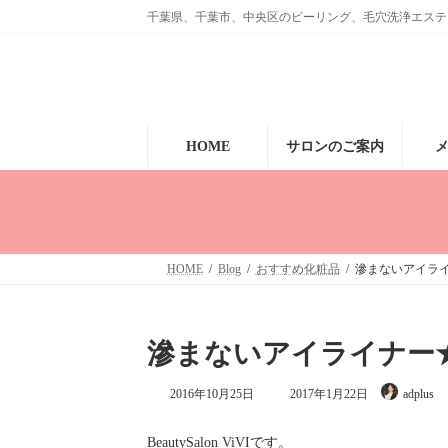
コ
ナ
千葉県、千葉市、中央区のピーリング、毛穴洗浄エステ、眉毛のサ
ン
ビ
テ
ゲ
ン
ー
ツ
シ
へ
ョ
ス
ン
キ
に
HOME
サロンのご案内
ッ
移
プ
動
HOME
Blog
おすすめ化粧品
滲まないアイラ
滲まないアイライナー
最
2016年10月25日
2017年1月22日
adplus
終
更
新
BeautySalon ViVIです。