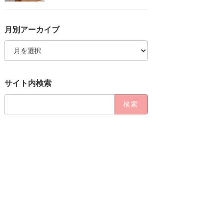
月別アーカイブ
月
別
ア
ー
カ
サイト内検索
イ
ブ
検
索: