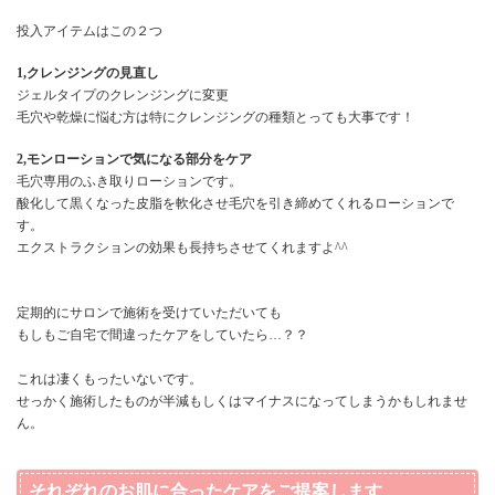
投入アイテムはこの２つ
1,クレンジングの見直し
ジェルタイプのクレンジングに変更
毛穴や乾燥に悩む方は特にクレンジングの種類とっても大事です！
2,モンローションで気になる部分をケア
毛穴専用のふき取りローションです。
酸化して黒くなった皮脂を軟化させ毛穴を引き締めてくれるローションで
す。
エクストラクションの効果も長持ちさせてくれますよ^^
定期的にサロンで施術を受けていただいても
もしもご自宅で間違ったケアをしていたら…？？
これは凄くもったいないです。
せっかく施術したものが半減もしくはマイナスになってしまうかもしれませ
ん。
それぞれのお肌に合ったケアをご提案します