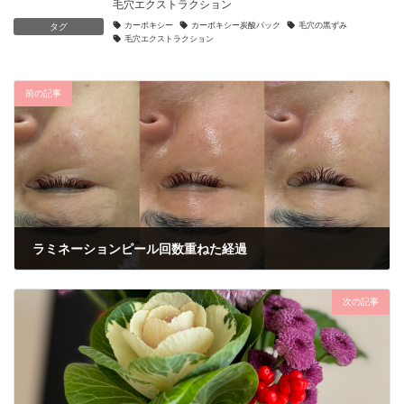
毛穴エクストラクション
カーボキシー
カーボキシー炭酸パック
毛穴の黒ずみ
タグ
毛穴エクストラクション
前の記事
ラミネーションピール回数重ねた経過
2024年9月8日
次の記事