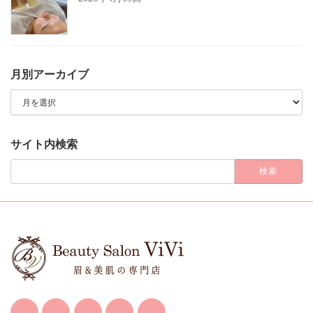
月別アーカイブ
月
別
ア
ー
カ
サイト内検索
イ
ブ
検
索: