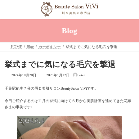
コ
ナ
ン
ビ
テ
ゲ
ン
ー
ツ
シ
へ
ョ
Blog
ス
ン
キ
に
ッ
移
HOME
Blog
カーボキシー
挙式までに気になる毛穴を撃退
プ
動
挙式までに気になる毛穴を撃退
最
2024年10月20日
2025年1月12日
vivi
終
更
新
千葉駅徒歩７分の眉＆美肌サロンBeautySalon ViViです。
日
時
:
今日ご紹介するのは11月の挙式に向けて６月から美肌計画を進めてきた花嫁
さまの事例です♪