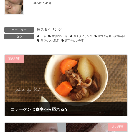
2025年11月16日
眉スタイリング
カテゴリー
千葉
眉サロン千葉
眉スタイリング
眉スタイリング施術例
タグ
眉ワックス脱毛
眉毛サロン千葉
前の記事
コラーゲンは食事から摂れる？
2022年11月3日
次の記事