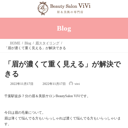
コ
ナ
ン
ビ
テ
ゲ
ン
ー
ツ
シ
へ
ョ
Blog
ス
ン
キ
に
ッ
移
HOME
Blog
眉スタイリング
プ
動
「眉が濃くて重く見える」が解決できる
「眉が濃くて重く見える」が解決で
きる
最
2022年11月17日
2022年11月17日
vivi
終
更
新
千葉駅徒歩７分の眉＆美肌サロンBeautySalon ViViです。
日
時
:
今日は眉の毛量について。
眉は薄くて悩んでる方もいらっしゃれば濃くて悩んでる方もいらっしゃいま
す。