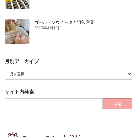
ゴールデンウイークも通常営業
2026年4月13日
月別アーカイブ
月
別
ア
ー
カ
サイト内検索
イ
ブ
検
索: