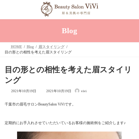
コ
ナ
ン
ビ
テ
ゲ
ン
ー
ツ
シ
へ
ョ
Blog
ス
ン
キ
に
ッ
移
HOME
Blog
眉スタイリング
プ
動
目の形との相性を考えた眉スタイリング
目の形との相性を考えた眉スタイリ
ング
最
2021年10月19日
2021年10月19日
vivi
終
更
新
千葉市の眉毛サロンBeautySalon ViViです。
日
時
:
定期的にお手入れさせていただいているお客様の施術例をご紹介します♪