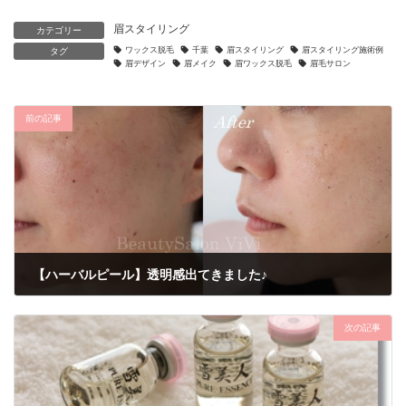
眉スタイリング
カテゴリー
ワックス脱毛
千葉
眉スタイリング
眉スタイリング施術例
タグ
眉デザイン
眉メイク
眉ワックス脱毛
眉毛サロン
前の記事
【ハーバルピール】透明感出てきました♪
2019年7月29日
次の記事