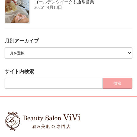
ゴールデンウイークも通常営業
2026年4月13日
月別アーカイブ
月
別
ア
ー
カ
サイト内検索
イ
ブ
検
索: