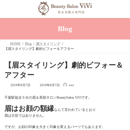
コ
ナ
ン
ビ
テ
ゲ
ン
ー
ツ
シ
へ
ョ
Blog
ス
ン
キ
に
ッ
移
HOME
Blog
眉スタイリング
プ
動
【眉スタイリング】劇的ビフォー＆アフター
【眉スタイリング】劇的ビフォー＆
アフター
最
2019年8月7日
2019年8月7日
vivi
終
更
新
千葉駅徒歩５分の眉＆美肌サロンBeautySalon ViViです。
日
時
眉はお顔の額縁
:
なんて言われているとおり
眉は主役ではありません。
ですが、お顔の印象を大きく印象を変えるパーツでもあります。