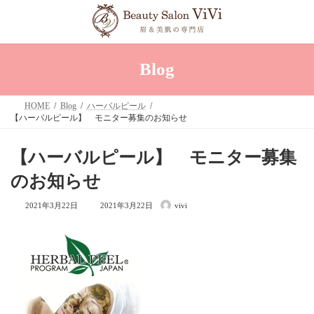
コ
ナ
ン
ビ
テ
ゲ
ン
ー
ツ
シ
へ
ョ
Blog
ス
ン
キ
に
ッ
移
HOME
Blog
ハーバルピール
プ
動
【ハーバルピール】 モニター募集のお知らせ
【ハーバルピール】 モニター募集
のお知らせ
最
2021年3月22日
2021年3月22日
vivi
終
更
新
日
時
: