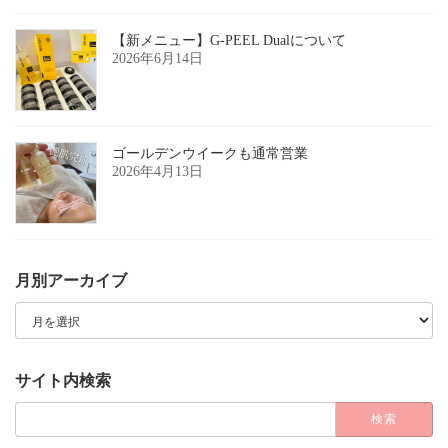
【新メニュー】G-PEEL Dualについて
2026年6月14日
ゴールデンウイークも通常営業
2026年4月13日
月別アーカイブ
月
別
ア
ー
カ
サイト内検索
イ
ブ
検
索: