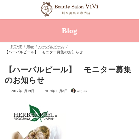
コ
ナ
ン
ビ
テ
ゲ
ン
ー
ツ
シ
へ
ョ
Blog
ス
ン
キ
に
ッ
移
HOME
Blog
ハーバルピール
プ
動
【ハーバルピール】 モニター募集のお知らせ
【ハーバルピール】 モニター募集
のお知らせ
最
2017年1月19日
2019年11月8日
adplus
終
更
新
日
時
: