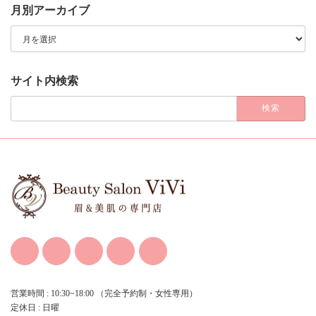
月別アーカイブ
月
別
ア
ー
カ
サイト内検索
イ
ブ
検
索:
営業時間 : 10:30~18:00 （完全予約制・女性専用）
定休日 : 日曜