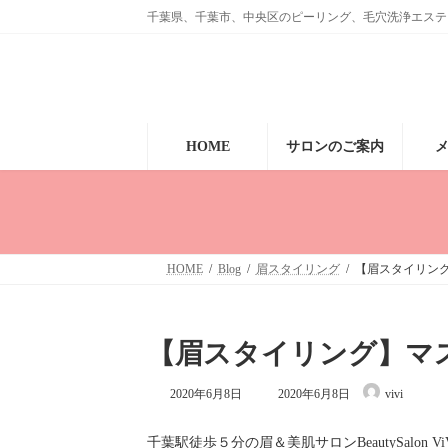
コ
ナ
千葉県、千葉市、中央区のピーリング、毛穴洗浄エステ、眉毛のサ
ン
ビ
テ
ゲ
ン
ー
ツ
シ
へ
ョ
ス
ン
キ
に
HOME
サロンのご案内
ッ
移
プ
動
HOME
Blog
眉スタイリング
【眉スタイリン
【眉スタイリング】マ
最
2020年6月8日
2020年6月8日
vivi
終
更
新
千葉駅徒歩５分の眉＆美肌サロンBeautySalon V