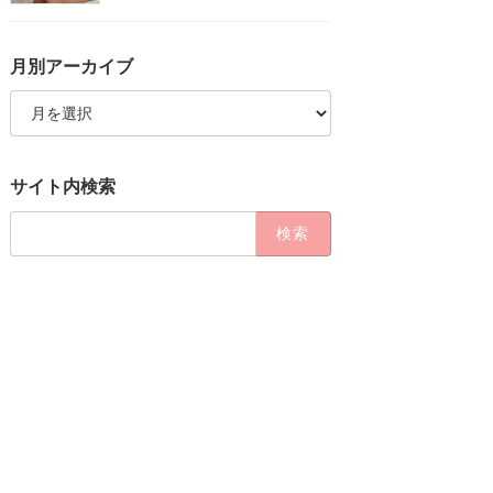
月別アーカイブ
月
別
ア
ー
カ
サイト内検索
イ
ブ
検
索: