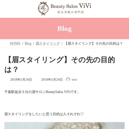
コ
ナ
ン
ビ
テ
ゲ
ン
ー
ツ
シ
へ
ョ
Blog
ス
ン
キ
に
ッ
移
HOME
Blog
眉スタイリング
【眉スタイリング】その先の目的は？
プ
動
【眉スタイリング】その先の目的
は？
最
2018年5月24日
2018年5月24日
vivi
終
更
新
千葉駅徒歩５分の眉サロンBeautySalon ViViです。
日
時
:
眉スタイリングをしたいと思う目的は人それぞれ♡