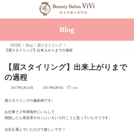
コ
ナ
ン
ビ
テ
ゲ
ン
ー
ツ
シ
へ
ョ
Blog
ス
ン
キ
に
ッ
移
HOME
Blog
眉スタイリング
プ
動
【眉スタイリング】出来上がりまでの過程
【眉スタイリング】出来上がりまで
の過程
最
2017年5月14日
2017年6月9日
vivi
終
更
新
眉スタイリングの施術例です♪
日
時
:
お仕事で２年間海外にいらして
帰国したら美容系サロンにいろいろ行こうと思っていたそうです。
当店を選んでいただけて嬉しいです♡