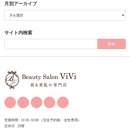
月別アーカイブ
月
別
ア
ー
カ
サイト内検索
イ
ブ
検
索:
営業時間 : 10:30~18:00 （完全予約制・女性専用）
定休日 : 日曜