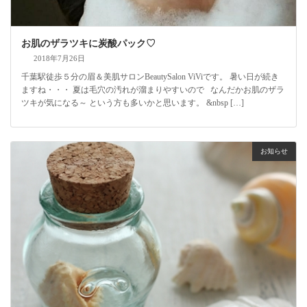
お肌のザラツキに炭酸パック♡
2018年7月26日
千葉駅徒歩５分の眉＆美肌サロンBeautySalon ViViです。 暑い日が続き
ますね・・・ 夏は毛穴の汚れが溜まりやすいので なんだかお肌のザラ
ツキが気になる～ という方も多いかと思います。 &nbsp […]
お知らせ