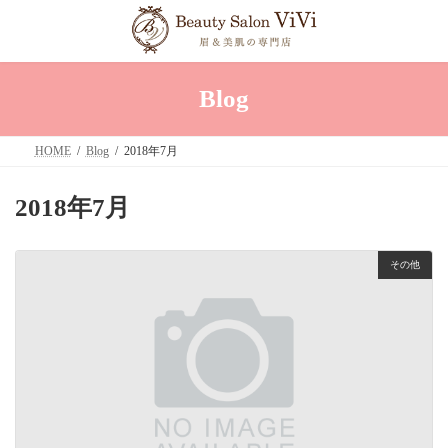
コ
ナ
ン
ビ
テ
ゲ
ン
ー
ツ
シ
へ
ョ
Blog
ス
ン
キ
に
ッ
移
HOME
Blog
2018年7月
プ
動
2018年7月
その他