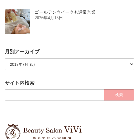
ゴールデンウイークも通常営業
2026年4月13日
月別アーカイブ
月
別
ア
ー
カ
サイト内検索
イ
ブ
検
索: