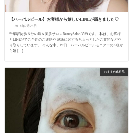
【ハーバルピール】お客様から嬉しいLINEが届きました♡
2018年7月26日
千葉駅徒歩５分の眉＆美肌サロンBeautySalon ViViです。 私は、お客様
とLINE@でご予約のご連絡や 施術に関するちょっとしたご質問などや
り取りしています。 そんな中、昨日 ハーバルピールモニターのK様か
ら嬉 […]
おすすめ化粧品