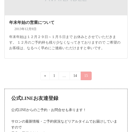
年末年始の営業について
2013年12月9日
年末年始は１２月２９日～１月５日まで お休みとさせていただきま
す。 １２月のご予約枠も残り少なくなってきておりますので ご希望の
お客様は、なるべく早めにご連絡いただけますと幸いです。
投
«
固
1
…
固
14
固
15
定
定
定
稿
ペ
ペ
ペ
ー
ー
ー
の
ジ
ジ
ジ
公式LINEお友達登録
ペ
ー
公式LINEからのご予約・お問合せも承ります！
ジ
サロンの最新情報・ご予約状況などリアルタイムでお届けしていま
すので
送