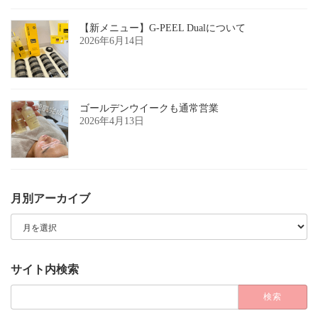
【新メニュー】G-PEEL Dualについて
2026年6月14日
ゴールデンウイークも通常営業
2026年4月13日
月別アーカイブ
月
別
ア
ー
カ
サイト内検索
イ
ブ
検
索: