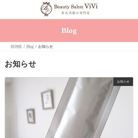
コ
ナ
ン
ビ
テ
ゲ
ン
ー
ツ
シ
へ
ョ
Blog
ス
ン
キ
に
ッ
移
HOME
Blog
お知らせ
プ
動
お知らせ
お知らせ