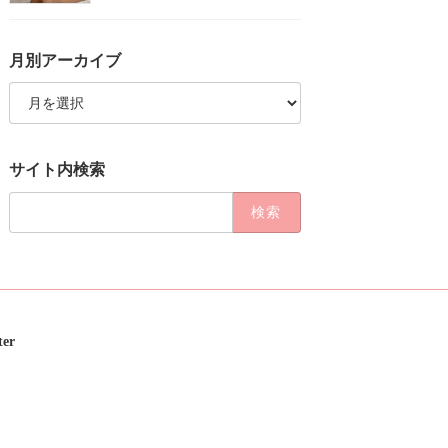
月別アーカイブ
月
別
ア
ー
カ
サイト内検索
イ
ブ
検
索:
ter