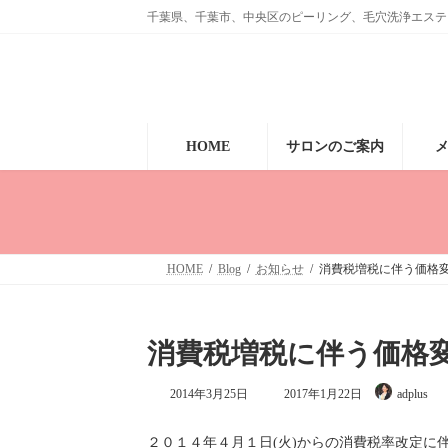
コ
ナ
千葉県、千葉市、中央区のピーリング、毛穴洗浄エステ、眉毛のサ
ン
ビ
テ
ゲ
ン
ー
ツ
シ
へ
ョ
ス
ン
キ
に
HOME
サロンのご案内
ッ
移
プ
動
HOME
Blog
お知らせ
消費税増税に伴う価格
消費税増税に伴う価格
最
2014年3月25日
2017年1月22日
adplus
終
更
新
２０１４年４月１日(火)からの消費税率改定に