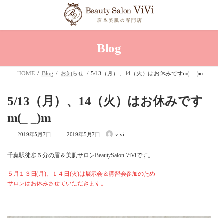
コ
ナ
ン
ビ
テ
ゲ
ン
ー
ツ
シ
へ
ョ
Blog
ス
ン
キ
に
ッ
移
HOME
Blog
お知らせ
5/13（月）、14（火）はお休みですm(_ _)m
プ
動
5/13（月）、14（火）はお休みです
m(_ _)m
最
2019年5月7日
2019年5月7日
vivi
終
更
新
千葉駅徒歩５分の眉＆美肌サロンBeautySalon ViViです。
日
時
:
５月１３日(月)、１４日(火)は展示会＆講習会参加のため
サロンはお休みさせていただきます。