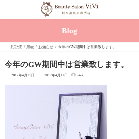
コ
ナ
ン
ビ
テ
ゲ
ン
ー
ツ
シ
へ
ョ
Blog
ス
ン
キ
に
ッ
移
HOME
Blog
お知らせ
今年のGW期間中は営業致します。
プ
動
今年のGW期間中は営業致します。
最
2017年4月11日
2017年4月11日
vivi
終
更
新
日
時
: