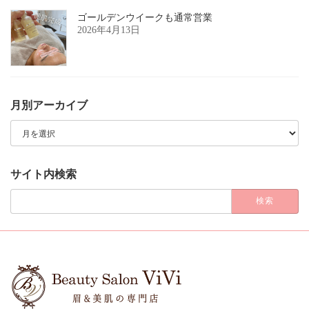
ゴールデンウイークも通常営業
2026年4月13日
月別アーカイブ
月
別
ア
ー
カ
サイト内検索
イ
ブ
検
索: