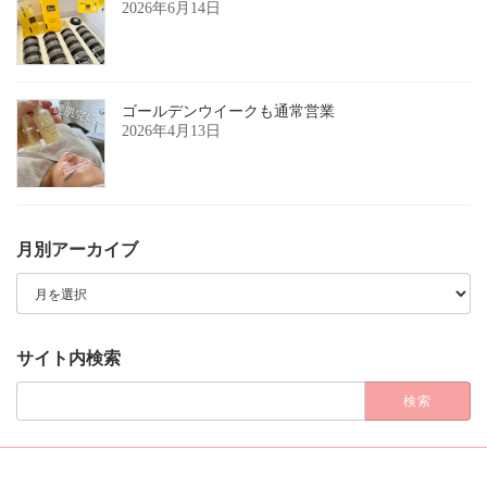
2026年6月14日
ゴールデンウイークも通常営業
2026年4月13日
月別アーカイブ
月
別
ア
ー
カ
サイト内検索
イ
ブ
検
索: