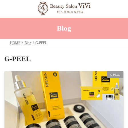
コ
ナ
ン
ビ
テ
ゲ
ン
ー
ツ
シ
へ
ョ
Blog
ス
ン
キ
に
ッ
移
HOME
Blog
G-PEEL
プ
動
G-PEEL
G-PEEL