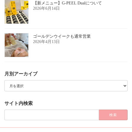
【新メニュー】G-PEEL Dualについて
2026年6月14日
ゴールデンウイークも通常営業
2026年4月13日
月別アーカイブ
月
別
ア
ー
カ
サイト内検索
イ
ブ
検
索: