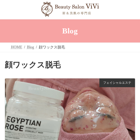
コ
ナ
ン
ビ
テ
ゲ
ン
ー
ツ
シ
へ
ョ
Blog
ス
ン
キ
に
ッ
移
HOME
Blog
顔ワックス脱毛
プ
動
顔ワックス脱毛
フェイシャルエステ