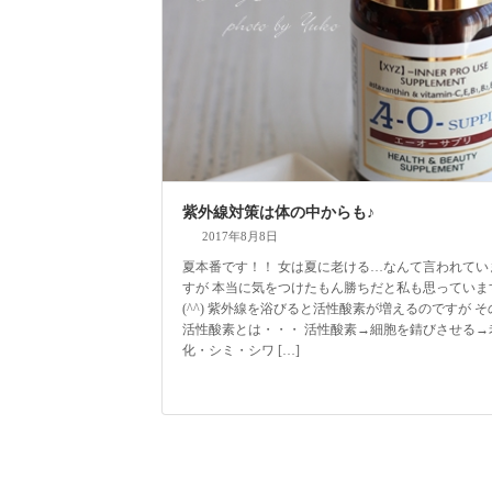
紫外線対策は体の中からも♪
2017年8月8日
夏本番です！！ 女は夏に老ける…なんて言われてい
すが 本当に気をつけたもん勝ちだと私も思っていま
(^^) 紫外線を浴びると活性酸素が増えるのですが そ
活性酸素とは・・・ 活性酸素→細胞を錆びさせる→
化・シミ・シワ […]