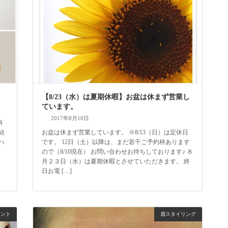
【8/23（水）は夏期休暇】お盆は休まず営業し
ています。
2017年8月10日
科
結
お盆は休まず営業しています。 ※8/13（日）は定休日
ハ
です。 12日（土）以降は、まだ若干ご予約枠あります
。
ので（8/10現在） お問い合わせお待ちしております♪ ８
月２３日（水）は夏期休暇とさせていただきます。 終
日お電 […]
メント
眉スタイリング