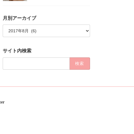
月別アーカイブ
月
別
ア
ー
カ
サイト内検索
イ
ブ
検
索:
ter