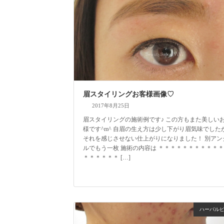
眉スタイリングお客様画像♡
2017年8月25日
眉スタイリングの施術例です♪ この方もまた美しい
様です^m^ 自眉の生え方は少し下がり眉気味でした
それを感じさせない仕上がりになりました！ 別アン
ルでもう一枚 施術の内容は ＊＊＊＊＊＊＊＊＊＊
＊＊＊＊＊＊ […]
ハーバル