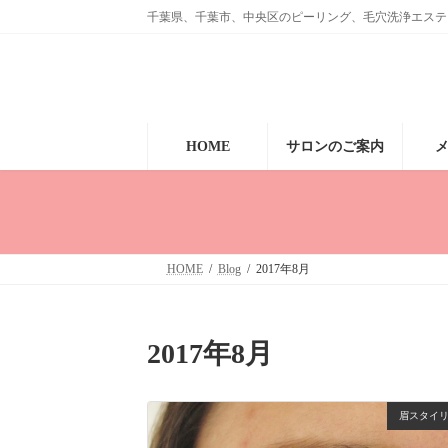
コ
ナ
千葉県、千葉市、中央区のピーリング、毛穴洗浄エステ、眉毛のサ
ン
ビ
テ
ゲ
ン
ー
ツ
シ
へ
ョ
ス
ン
キ
に
HOME
サロンのご案内
ッ
移
プ
動
HOME
Blog
2017年8月
2017年8月
眉スタイ