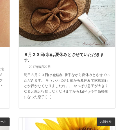
８月２３日(水)は夏休みとさせていただきま
す。
2017年8月22日
お客
が
明日８月２３日(水)は誠に勝手ながら夏休みとさせてい
グ
ただきます。 そういえば少し前から夏休みで家族旅行
＊＊
とか行かなくなりましたね。。 やっぱり息子が大きく
なると親と行動しなくなりますからね(^^;) 今年高校生
になった息子 […]
ピール
お知らせ