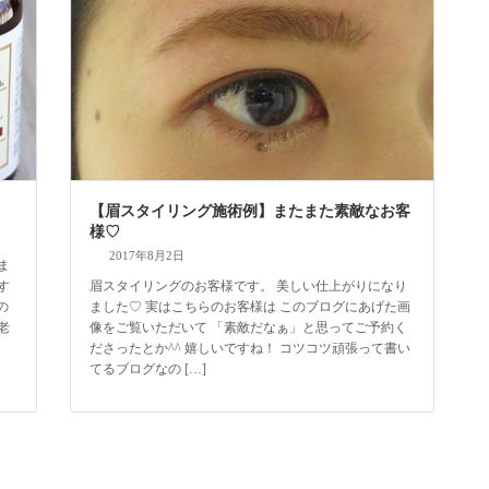
【眉スタイリング施術例】またまた素敵なお客
様♡
2017年8月2日
ま
す
眉スタイリングのお客様です。 美しい仕上がりになり
の
ました♡ 実はこちらのお客様は このブログにあげた画
老
像をご覧いただいて 「素敵だなぁ」と思ってご予約く
ださったとか^^ 嬉しいですね！ コツコツ頑張って書い
てるブログなの […]