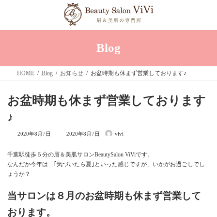
コ
ナ
ン
ビ
テ
ゲ
ン
ー
ツ
シ
へ
ョ
Blog
ス
ン
キ
に
ッ
移
HOME
Blog
お知らせ
お盆時期も休まず営業しております♪
プ
動
お盆時期も休まず営業しております
♪
最
2020年8月7日
2020年8月7日
vivi
終
更
新
千葉駅徒歩５分の眉＆美肌サロンBeautySalon ViViです。
日
なんだか今年は ｢気づいたら夏｣といった感じですが、いかがお過ごしでし
時
:
ょうか？
当サロンは８月のお盆時期も休まず営業して
おります。