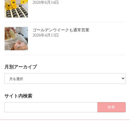
2026年6月14日
ゴールデンウイークも通常営業
2026年4月13日
月別アーカイブ
月
別
ア
ー
カ
サイト内検索
イ
ブ
検
索: