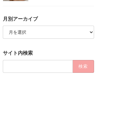
月別アーカイブ
月
別
ア
ー
カ
サイト内検索
イ
ブ
検
索: