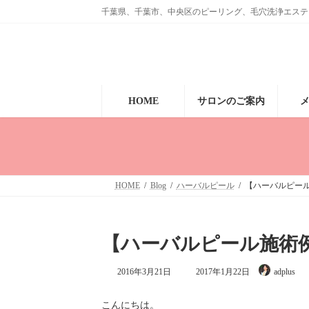
コ
ナ
千葉県、千葉市、中央区のピーリング、毛穴洗浄エステ、眉毛のサ
ン
ビ
テ
ゲ
ン
ー
ツ
シ
へ
ョ
ス
ン
キ
に
HOME
サロンのご案内
ッ
移
プ
動
HOME
Blog
ハーバルピール
【ハーバルピー
【ハーバルピール施術
最
2016年3月21日
2017年1月22日
adplus
終
更
新
こんにちは。