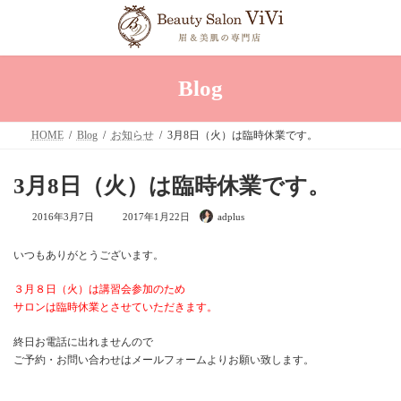
コ
ナ
ン
ビ
テ
ゲ
ン
ー
ツ
シ
へ
ョ
Blog
ス
ン
キ
に
ッ
移
HOME
Blog
お知らせ
3月8日（火）は臨時休業です。
プ
動
3月8日（火）は臨時休業です。
最
2016年3月7日
2017年1月22日
adplus
終
更
新
いつもありがとうございます。
日
時
:
３月８日（火）は講習会参加のため
サロンは臨時休業とさせていただきます。
終日お電話に出れませんので
ご予約・お問い合わせはメールフォームよりお願い致します。