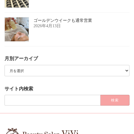
ゴールデンウイークも通常営業
2026年4月13日
月別アーカイブ
月
別
ア
ー
カ
サイト内検索
イ
ブ
検
索: