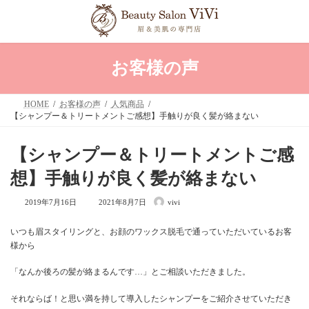
コ
ナ
ン
ビ
テ
ゲ
ン
ー
ツ
シ
へ
ョ
お客様の声
ス
ン
キ
に
ッ
移
HOME
お客様の声
人気商品
プ
動
【シャンプー＆トリートメントご感想】手触りが良く髪が絡まない
【シャンプー＆トリートメントご感
想】手触りが良く髪が絡まない
最
2019年7月16日
2021年8月7日
vivi
終
更
新
いつも眉スタイリングと、お顔のワックス脱毛で通っていただいているお客
日
様から
時
:
「なんか後ろの髪が絡まるんです…」とご相談いただきました。
それならば！と思い満を持して導入したシャンプーをご紹介させていただき